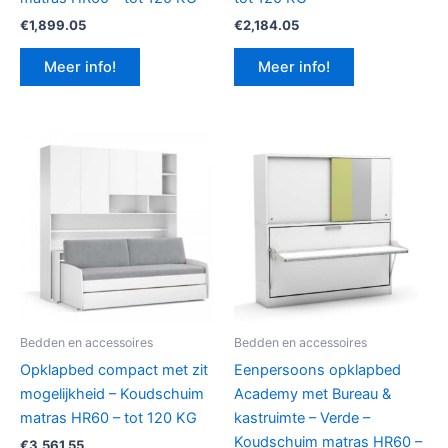
€
1,899.05
€
2,184.05
Meer info!
Meer info!
Bedden en accessoires
Bedden en accessoires
Opklapbed compact met zit
Eenpersoons opklapbed
mogelijkheid – Koudschuim
Academy met Bureau &
matras HR60 – tot 120 KG
kastruimte – Verde –
Koudschuim matras HR60 –
€
3,561.55