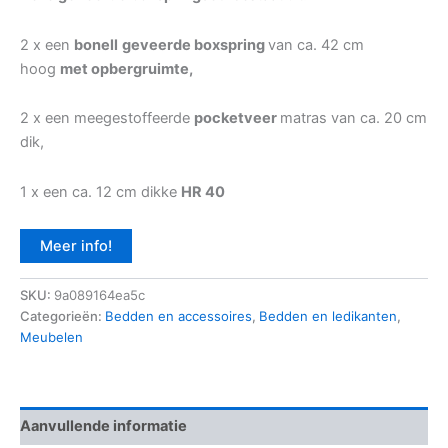
2 x een
bonell
geveerde boxspring
van ca. 42 cm
hoog
met opbergruimte,
2 x een meegestoffeerde
pocketveer
matras van ca. 20 cm
dik,
1 x een ca. 12 cm dikke
HR 40
Meer info!
SKU:
9a089164ea5c
Categorieën:
Bedden en accessoires
,
Bedden en ledikanten
,
Meubelen
Aanvullende informatie