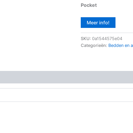
Pocket
Meer info!
SKU:
0a1544575e04
Categorieën:
Bedden en a