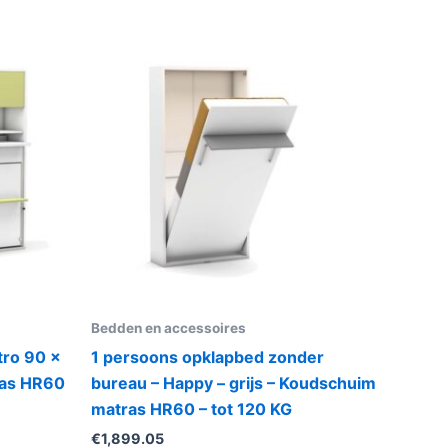
Bedden en accessoires
tro 90 x
1 persoons opklapbed zonder
ras HR60
bureau – Happy – grijs – Koudschuim
matras HR60 – tot 120 KG
€
1,899.05