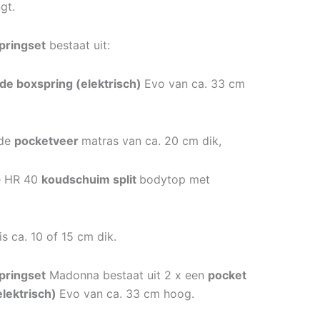
gt.
pringset
bestaat uit:
de boxspring (elektrisch)
Evo van ca. 33 cm
rde
pocketveer
matras van ca. 20 cm dik,
e HR 40
koudschuim split
bodytop met
is ca. 10 of 15 cm dik.
pringset
Madonna bestaat uit 2 x een
pocket
lektrisch)
Evo van ca. 33 cm hoog.