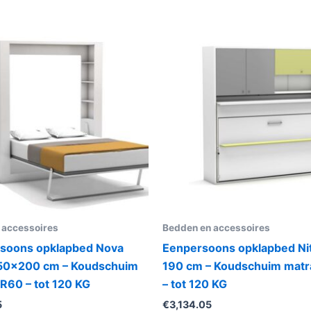
 accessoires
Bedden en accessoires
soons opklapbed Nova
Eenpersoons opklapbed Ni
50×200 cm – Koudschuim
190 cm – Koudschuim mat
R60 – tot 120 KG
– tot 120 KG
5
€
3,134.05