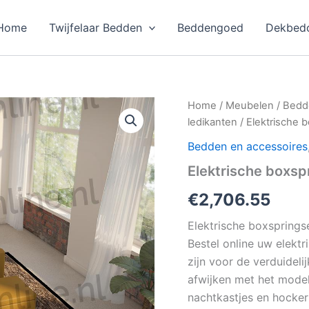
Home
Twijfelaar Bedden
Beddengoed
Dekbedo
Home
/
Meubelen
/
Bedd
ledikanten
/ Elektrische 
Bedden en accessoires
Elektrische boxsp
€
2,706.55
Elektrische boxspring
Bestel online uw elektr
zijn voor de verduideli
afwijken met het mode
nachtkastjes en hocker 