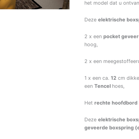
het model dat u ontvan
Deze
elektrische boxs
2 x een
pocket geveer
hoog,
2 x een meegestoffee
1 x een ca.
12
cm dikk
een
Tencel
hoes,
Het
rechte hoofdbord
Deze
elektrische boxs
geveerde boxspring (e